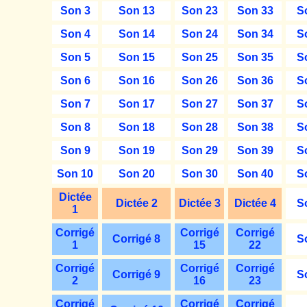
Son 3
Son 13
Son 23
Son 33
S
Son 4
Son 14
Son 24
Son 34
S
Son 5
Son 15
Son 25
Son 35
S
Son 6
Son 16
Son 26
Son 36
S
Son 7
Son 17
Son 27
Son 37
S
Son 8
Son 18
Son 28
Son 38
S
Son 9
Son 19
Son 29
Son 39
S
Son 10
Son 20
Son 30
Son 40
S
Dictée
Dictée 2
Dictée 3
Dictée 4
S
1
Corrigé
Corrigé
Corrigé
Corrigé 8
S
1
15
22
Corrigé
Corrigé
Corrigé
Corrigé 9
S
2
16
23
Corrigé
Corrigé
Corrigé