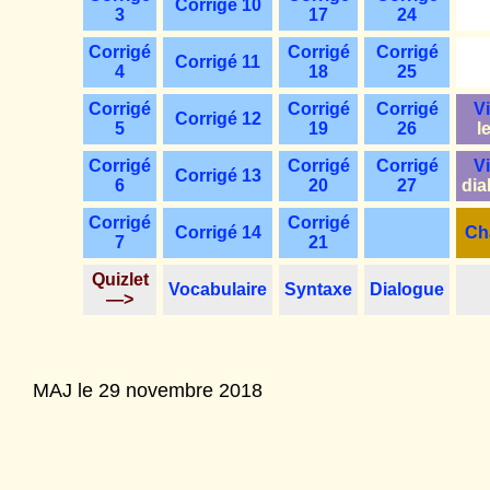
Corrigé 10
3
17
24
Corrigé
Corrigé
Corrigé
Corrigé 11
4
18
25
Corrigé
Corrigé
Corrigé
V
Corrigé 12
5
19
26
l
Corrigé
Corrigé
Corrigé
V
Corrigé 13
6
20
27
dia
Corrigé
Corrigé
Corrigé 14
Ch
7
21
Quizlet
Vocabulaire
Syntaxe
Dialogue
—>
MAJ le 29 novembre 2018