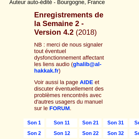
Auteur auto-édité - Bourgogne, France
Enregistrements de
la Semaine 2
-
Version 4.2
(2018)
NB : merci de nous signaler
tout éventuel
dysfonctionnement affectant
les liens audio (
ghalib@al-
hakkak.fr
)
Voir aussi la page
AIDE
et
discuter éventuellement des
problèmes rencontrés avec
d'autres usagers du manuel
sur le
FORUM
.
Son 1
Son 11
Son 21
Son 31
S
Son 2
Son 12
Son 22
Son 32
S