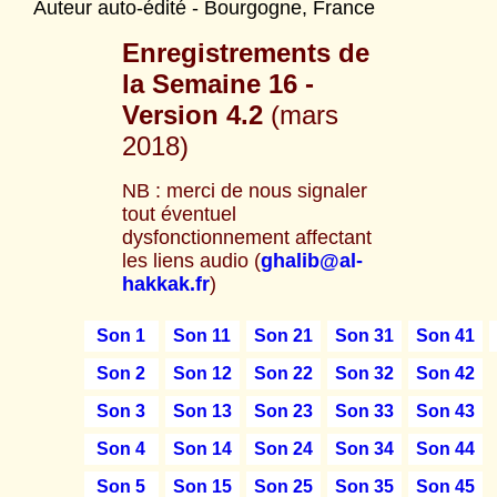
Auteur auto-édité - Bourgogne, France
Enregistrements de
la Semaine 16
-
Version 4.2
(mars
2018)
NB : merci de nous signaler
tout éventuel
dysfonctionnement affectant
les liens audio (
ghalib@al-
hakkak.fr
)
Son 1
Son 11
Son 21
Son 31
Son 41
Son 2
Son 12
Son 22
Son 32
Son 42
Son 3
Son 13
Son 23
Son 33
Son 43
Son 4
Son 14
Son 24
Son 34
Son 44
Son 5
Son 15
Son 25
Son 35
Son 45