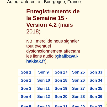
Auteur auto-édité - Bourgogne, France
Enregistrements de
la Semaine 15
-
Version 4.2
(mars
2018)
NB : merci de nous signaler
tout éventuel
dysfonctionnement affectant
les liens audio (
ghalib@al-
hakkak.fr
)
Son 1
Son 9
Son 17
Son 25
Son 33
Son 2
Son 10
Son 18
Son 26
Son 34
Son 3
Son 11
Son 19
Son 27
Son 35
Son 4
Son 12
Son 20
Son 28
Son 36
Son 5
Son 13
Son 21
Son 29
Son 37